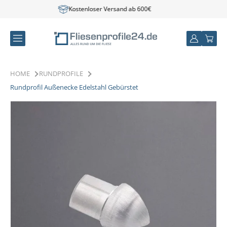
Direkt
Kostenloser Versand ab 600€
Express Versand: 1-2 
zum
Inhalt
Einloggen
Warenkor
HOME
RUNDPROFILE
Rundprofil Außenecke Edelstahl Gebürstet