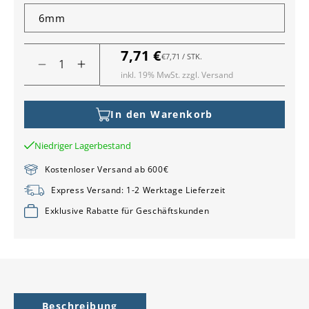
7,71 €
Normaler
GRUNDPREIS
PRO
€7,71
/
STK.
Verringere
Erhöhe
Preis
inkl. 19% MwSt. zzgl. Versand
die
die
Menge
Menge
für
für
In den Warenkorb
Rundprofil
Rundprofil
Außenecke
Außenecke
Niedriger Lagerbestand
Edelstahl
Edelstahl
Kostenloser Versand ab 600€
gebürstet
gebürstet
Express Versand: 1-2 Werktage Lieferzeit
Exklusive Rabatte für Geschäftskunden
Beschreibung