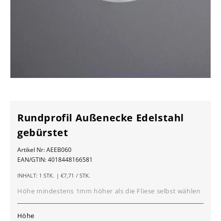
Rundprofil Außenecke Edelstahl
gebürstet
Artikel Nr:
AEEB060
EAN/GTIN:
4018448166581
GRUNDPREIS
PRO
INHALT:
1 STK.
|
€7,71
/
STK.
Höhe mindestens 1mm höher als die Fliese selbst wählen
Höhe