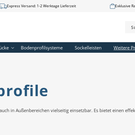
Express Versand: 1-2 Werktage Lieferzeit
Exklusive R
S
ücke
Bodenprofilsysteme
Sockelleisten
Weitere Pr
rofile
uch in Außenbereichen vielseitig einsetzbar. Es bietet einen eff