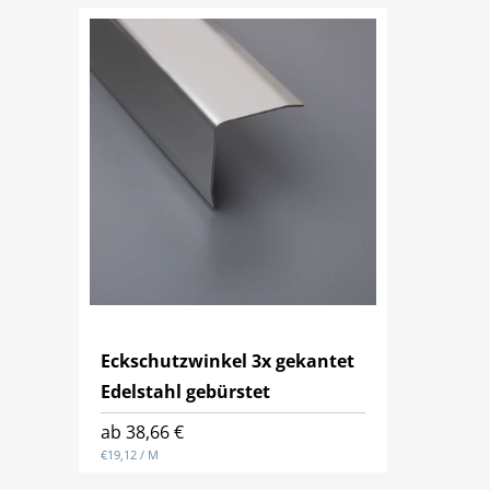
e
g
o
r
i
Eckschutzwinkel 3x gekantet
Edelstahl gebürstet
e
Normaler
ab 38,66 €
GRUNDPREIS
PRO
Preis
€19,12
/
M