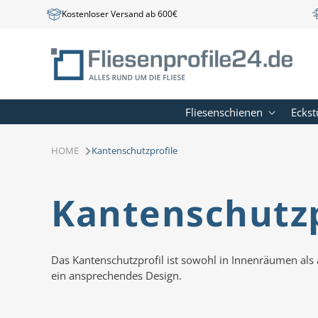
Direkt
Kostenloser Versand ab 600€
zum
Inhalt
Fliesenschienen
Eckst
HOME
Kantenschutzprofile
K
Kantenschutzp
a
Das Kantenschutzprofil ist sowohl in Innenräumen als a
ein ansprechendes Design.
t