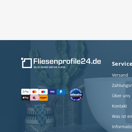
:
Servic
Versand
Zahlungsm
Über uns
Kontakt
Was ist ei
Informati