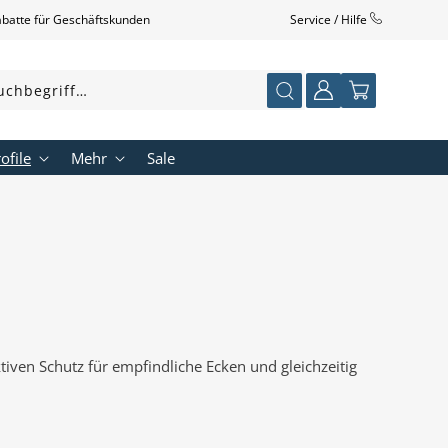
abatte für Geschäftskunden
Service / Hilfe
Einloggen
Warenkorb
uchbegriff…
ofile
Mehr
Sale
ektiven Schutz für empfindliche Ecken
und gleichzeitig