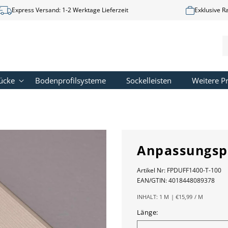
Express Versand: 1-2 Werktage Lieferzeit
Exklusive R
ücke
Bodenprofilsysteme
Sockelleisten
Weitere Pr
Anpassungspr
Artikel Nr:
FPDUFF1400-T-100
EAN/GTIN:
4018448089378
GRUNDPREIS
PRO
INHALT:
1 M
|
€15,99
/
M
Länge: