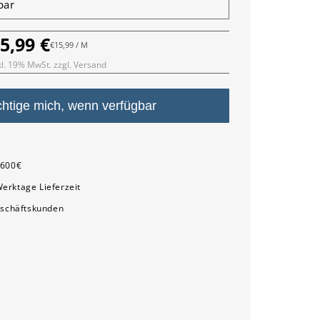
5,99 €
ormaler
GRUNDPREIS
PRO
€15,99
/
M
reis
kl. 19% MwSt. zzgl. Versand
htige mich, wenn verfügbar
l
sprofil
m
 600€
erktage Lieferzeit
eschäftskunden