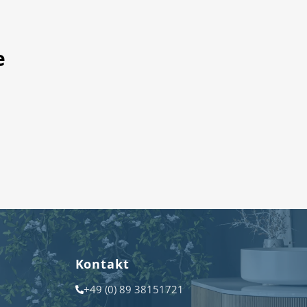
e
Kontakt
+49 (0) 89 38151721