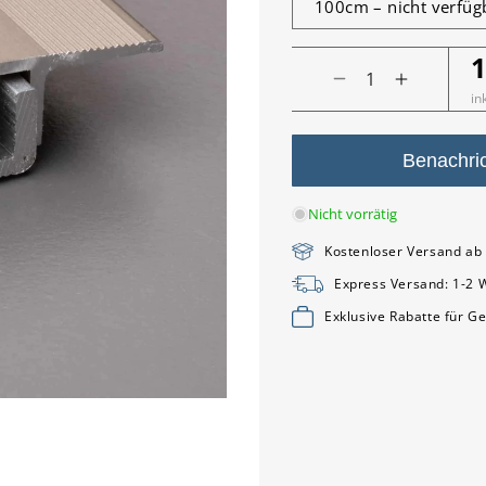
1
N
Verringere
Erhöhe
P
in
die
die
Menge
Menge
für
für
Benachric
Anpassungsprofi
Anpassung
Aluminium
Aluminiu
Nicht vorrätig
titan
titan
Kostenloser Versand ab
Express Versand: 1-2 W
Exklusive Rabatte für G