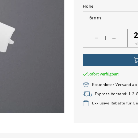
Höhe
2
N
Verringere
Erhöhe
P
in
die
die
Menge
Menge
für
für
Rundprofil
Rundprofi
Innenecke
Inneneck
Sofort verfügbar!
PVC
PVC
Kostenloser Versand ab
weiß
weiß
Express Versand: 1-2 W
Exklusive Rabatte für G