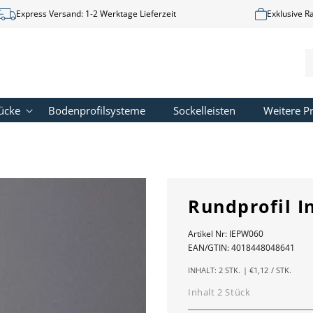
Express Versand: 1-2 Werktage Lieferzeit
Exklusive R
ücke
Bodenprofilsysteme
Sockelleisten
Weitere Pr
Rundprofil 
Artikel Nr:
IEPW060
EAN/GTIN:
4018448048641
GRUNDPREIS
PRO
INHALT:
2 STK.
|
€1,12
/
STK.
Inhalt 2 Stück