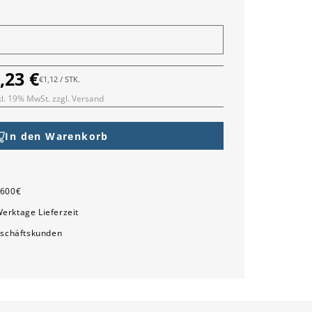
,23 €
ormaler
GRUNDPREIS
PRO
€1,12
/
STK.
reis
kl. 19% MwSt. zzgl. Versand
In den Warenkorb
l
e
 600€
erktage Lieferzeit
eschäftskunden